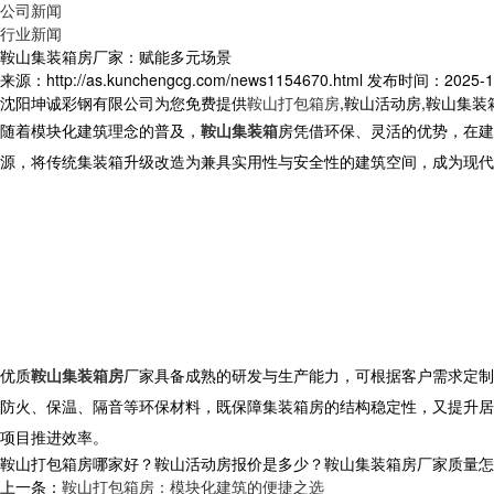
公司新闻
行业新闻
鞍山集装箱房厂家：赋能多元场景
来源：http://as.kunchengcg.com/news1154670.html
发布时间：2025-12-
沈阳坤诚彩钢有限公司为您免费提供
鞍山打包箱房
,鞍山活动房,鞍山集
随着模块化建筑理念的普及，
鞍山集装箱
房凭借环保、灵活的优势，在建
源，将传统集装箱升级改造为兼具实用性与安全性的建筑空间，成为现代
优质
鞍山集装箱房
厂家具备成熟的研发与生产能力，可根据客户需求定制
防火、保温、隔音等环保材料，既保障集装箱房的结构稳定性，又提升居
项目推进效率。
鞍山打包箱房哪家好？鞍山活动房报价是多少？鞍山集装箱房厂家质量怎么样？
上一条：
鞍山打包箱房：模块化建筑的便捷之选