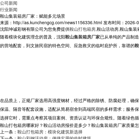
公司新闻
行业新闻
鞍山集装箱房厂家：赋能多元场景
来源：http://as.kunchengcg.com/news1156336.html
发布时间：2026-01-
沈阳坤诚彩钢有限公司为您免费提供
鞍山打包箱房
,鞍山活动房,鞍山集
随着模块化建筑理念的普及，沈阳
鞍山集装箱房厂家
已从单纯的产品制造
的营地配套，到文旅民宿的特色空间、应急救灾的临时庇护所，靠谱的
鞍
在品质上，正规厂家选用高强度钢材，经过严格的除锈、防腐处理，确保
保温、隔音等配套设施，适配从简易宿舍到高端民宿的多样需求；服务保
选择它时，需重点考察其项目案例、资质认证与环保合规性。随着绿色循
鞍山打包箱房哪家好？鞍山活动房报价是多少？鞍山集装箱房厂家质量怎么样？
上一条：
鞍山打包箱房：模块化建筑新选择
下一条：
鞍山彩钢活动房：便捷实用的临时建筑