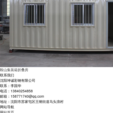
鞍山集装箱折叠房
联系我们
沈阳坤诚彩钢有限公司
联系：李国华
电话：13840254858
邮箱：158771740@qq.com
地址：沈阳市苏家屯区王纲街道马头浪村
网站导航
网站首页